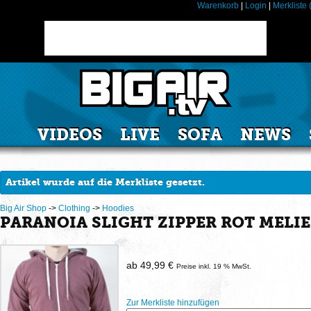
Warenkorb
|
Login
|
Merkliste 
VIDEOS
LIVE
SOFA
NEWS
Artikel wurde auf die Merkliste gesetzt.
Big Air Shop
->
Clothing
->
Hoodies
PARANOIA SLIGHT ZIPPER ROT MELI
ab 49,99 €
Preise inkl. 19 % MwSt.
Zur Merkliste hinzufügen