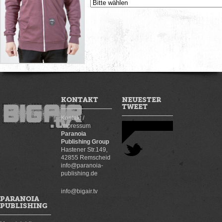
KONTAKT
NEUESTER
TWEET
Kontakt /
Impressum
Paranoia
Publishing Group
Hastener Str.149,
42855 Remscheid
info@paranoia-
publishing.de
info@bigair.tv
PARANOIA
PUBLISHING